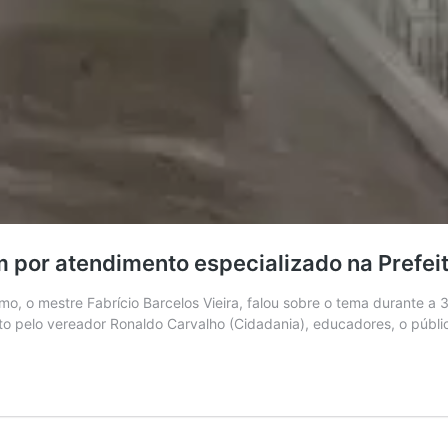
 por atendimento especializado na Prefei
o, o mestre Fabrício Barcelos Vieira, falou sobre o tema durante a
ito pelo vereador Ronaldo Carvalho (Cidadania), educadores, o públ