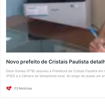
Novo prefeito de Cristais Paulista det
Elson Gomes (PTB) assumiu a Prefeitura de Cristais Paulista e
(PSD) e a Câmara de Vereadores local. Ao longo de quase um ano
F3 Notícias