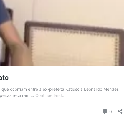
ato
s que ocorriam entre a ex-prefeita Katiuscia Leonardo Mendes
Novo
speitas recaíram …
Continue lendo
prefeito
de
Comentári
0
Cristais
Paulista
detalha