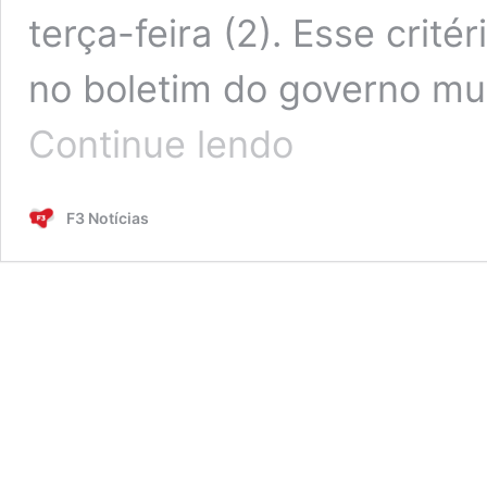
terça-feira (2). Esse crit
no boletim do governo mu
UTIs
Continue lendo
não-
SUS
para
F3 Notícias
pacientes
com
Covid-
19
estão
com
83%
de
lotação