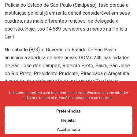
Polícia do Estado de São Paulo (Sindpesp). Isso porque a
instituição policial já enfrenta déficit considerável em seus
quadros, nas mais diferentes funções: de delegado a
escrivão. Hoje, são 14.589 servidores a menos na Polícia
Civil.
No sábado (8/3), o Governo do Estado de São Paulo
anunciou a abertura de sete novas DDMs 24h, nas cidades
de São José dos Campos, Ribeirão Preto, Bauru, São José
do Rio Preto, Presidente Prudente, Piracicaba e Araçatuba.
A medida da administração do governador Tarcísio de
Freitas (Republicanos) ainda não envolveu Franca nas
alterações, mas a unidade pode ser incluída nessa nova
política. A medida eleva de 11 para 18 unidades neste
formato em solo paulista. Também foram criadas dez
novas salas DDM para atendimento on-line.
A questão, como alerta a presidente do Sindpesp, a