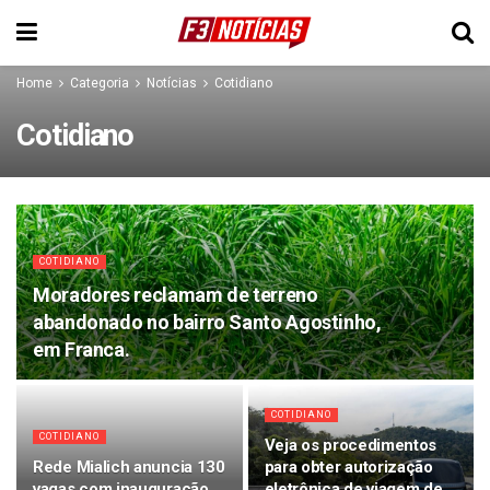
Home
Categoria
Notícias
Cotidiano
Cotidiano
COTIDIANO
Moradores reclamam de terreno
abandonado no bairro Santo Agostinho,
em Franca.
COTIDIANO
COTIDIANO
Veja os procedimentos
Rede Mialich anuncia 130
para obter autorização
vagas com inauguração
eletrônica de viagem de