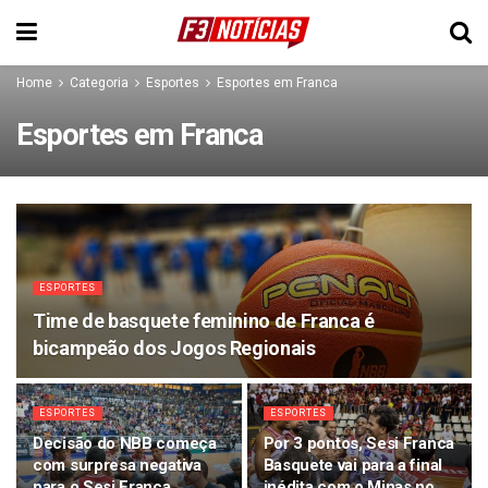
Home
Categoria
Esportes
Esportes em Franca
Esportes em Franca
ESPORTES
Time de basquete feminino de Franca é
bicampeão dos Jogos Regionais
ESPORTES
ESPORTES
Decisão do NBB começa
Por 3 pontos, Sesi Franca
com surpresa negativa
Basquete vai para a final
para o Sesi Franca
inédita com o Minas no