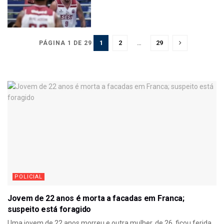
1
2
…
29
PÁGINA 1 DE 29
POLICIAL
Jovem de 22 anos é morta a facadas em Franca;
suspeito está foragido
Uma jovem de 22 anos morreu e outra mulher, de 26, ficou ferida