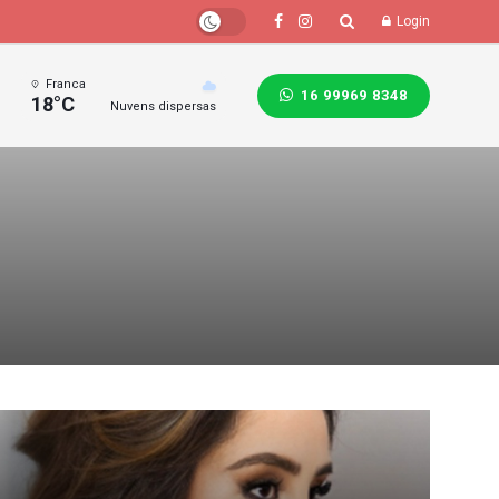
Login
Franca
16 99969 8348
18°C
Nuvens dispersas