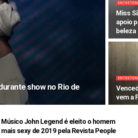
ENTRETEN
Miss Sã
apoio p
beleza
ENTRETEN
durante show no Rio de
Venced
vem a F
Músico John Legend é eleito o homem
mais sexy de 2019 pela Revista People