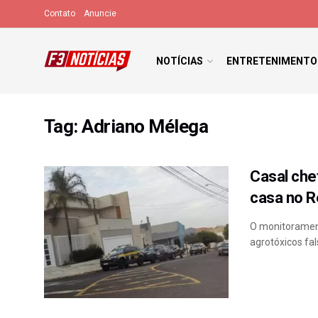
Contato
Anuncie
NOTÍCIAS
ENTRETENIMENTO
Tag:
Adriano Mélega
Casal chef
casa no R
O monitorament
agrotóxicos fal