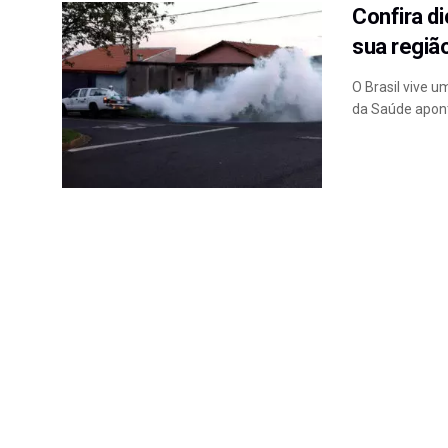
Confira d
sua regiã
O Brasil vive 
da Saúde apont