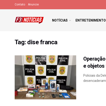
Contato
Anuncie
NOTÍCIAS
ENTRETENIMENTO
Tag:
dise franca
Operação 
e objetos
Policiais da D
desencaderam o