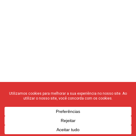
© 2020 F3 Notícias – Todos os direitos reservados
quem somos
┃
anuncie
┃
contato