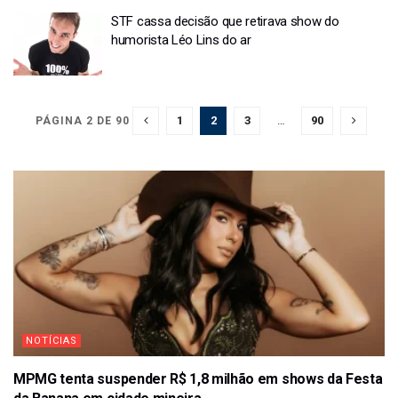
STF cassa decisão que retirava show do
humorista Léo Lins do ar
1
2
3
…
90
PÁGINA 2 DE 90
NOTÍCIAS
MPMG tenta suspender R$ 1,8 milhão em shows da Festa