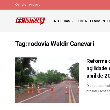
Contato
Anuncie
NOTÍCIAS
ENTRETENIMENTO
Tag:
rodovia Waldir Canevari
Reforma d
agilidade
abril de 2
O deputado est
presidiu sessão