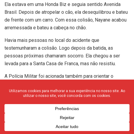
Ela estava em uma Honda Biz e seguia sentido Avenida
Brasil. Depois de atropelar o cão, ela desequilibrou e bateu
de frente com um carro. Com essa colisão, Nayane acabou
arremessada e bateu a cabeça no chão.
Havia mais pessoas no local do acidente que
testemunharam a colisão. Logo depois da batida, as
pessoas próximas chamaram socorro. Ela chegou a ser
levada para a Santa Casa de Franca, mas não resistiu.
A Polícia Militar foi acionada também para orientar o
trânsito e dar apoio. Peritos oficiais foram para a avenida
para procurarem pistas materiais que serão encaminhadas
para o inquérito policial.
A Polícia Civil vai investigar o caso para averiguar de quem
seria o cachorro na rua. O corpo de Nayane vai passar por
necrópsia no Instituto Médico Legal.