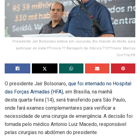
Presidente Jair Bolsonaro esteve em Jucurutu, Rio Grande do Norte, para
participar de visita t??cnica ?? Barragem de Oiticica.??C??mera: Marcos
Corr??a/PR
O presidente Jair Bolsonaro,
que foi internado no Hospital
das Forças Armadas (HFA)
, em Brasília, na manhã
desta quarta-feira (14), será transferido para São Paulo,
onde fará exames complementares para verificar a
necessidade de uma cirurgia de emergência. A decisão foi
tomada pelo médico Antonio Luiz Macedo, responsável
pelas cirurgias no abdômen do presidente.