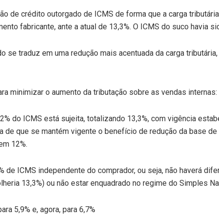
são de crédito outorgado de ICMS de forma que a carga tributár
ento fabricante, ante a atual de 13,3%. O ICMS do suco havia s
se traduz em uma redução mais acentuada da carga tributária, poi
ra minimizar o aumento da tributação sobre as vendas internas:
12% do ICMS está sujeita, totalizando 13,3%, com vigência estab
a de que se mantém vigente o benefício de redução da base de cá
 em 12%.
7% de ICMS independente do comprador, ou seja, não haverá dif
lheria 13,3%) ou não estar enquadrado no regime do Simples Nac
para 5,9% e, agora, para 6,7%