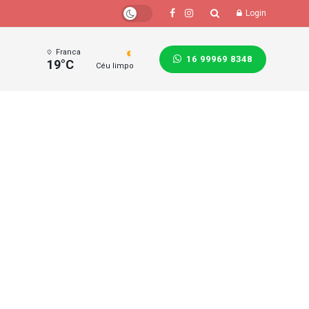
Login
Franca
16 99969 8348
19°C
Céu limpo