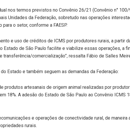
adual nos termos previstos no Convênio 26/21 (Convênio n° 100/9
ais Unidades da Federação, sobretudo nas operações interestad
para o setor, conforme a FAESP.
to e uso de créditos de ICMS por produtores rurais, a partir d
do Estado de São Paulo facilite e viabilize essas operações, a 
de transferência/comercialização”
, ressalta Fábio de Salles Meire
o do Estado e também seguem as demandas da Federação:
 de produtos artesanais de origem animal realizadas por produtor
adas em 18%. A adesão do Estado de São Paulo ao Convênio ICMS 
lecomunicações e operações de conectividade rural, de maneira a
opriedades rurais.