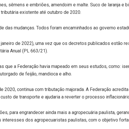
carnes, sêmens e embriões, amendoim e malte. Suco de laranja e
ributária existente até outubro de 2020.
e das mudanças. Todos foram encaminhados ao governo estadual
e janeiro de 2022), uma vez que os decretos publicados estão r
ária Anual (PL 663/21).
as que a Federação havia mapeado em seus estudos, como: isen
outorgado de feijão, mandioca e alho.
 de 2020, continua com tributação majorada. A Federação acredi
custo de transporte e ajudaria a reverter o processo inflacionári
es, para engrandecer ainda mais a agropecuária paulista, geran
 interesses dos agropecuaristas paulistas, com o objetivo forta