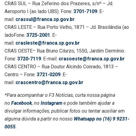
CRAS SUL – Rua Zeferino dos Prazeres, s/nº – Jd.
Aeroporto I (ao lado UBS). Fone:
3701-7109
. E-
mail:
crassul@franca.sp.gov.br
CRAS LESTE – Rua Porto Velho, 1871 – Jd. Brasilândia (ao
ladoFone:
3725-2001
. E-
mail:
crasleste@franca.sp.gov.br
CRAS OESTE– Rua Bruno Cilurzo, 1550, Jardim Dermínio.
Fone:
3720-7119
. E-mail:
crasoeste@franca.sp.gov.br
CRAS CENTRO – Rua Doutor Alcindo Conrado, 1813 –
Centro – Fone:
3721-0209
. E-
mail:
crascentro@franca.sp.gov.br
*Para acompanhar o F3 Notícias, curta nossa página
no
Facebook
, no
Instagram
e pode também ajudar a
divulgar informações, publicar fotos ou tentar auxiliar em
alguma dúvida a partir no nosso
Whatsapp no (16) 9 9231-
0055
.