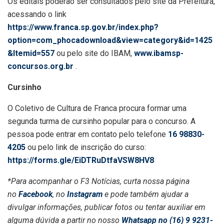
Os editais poderão ser consultados pelo site da Prefeitura,
acessando o link
https://www.franca.sp.gov.br/index.php?
option=com_phocadownload&view=category&id=1425
&Itemid=557
ou pelo site do IBAM,
www.ibamsp-
concursos.org.br
.
Cursinho
O Coletivo de Cultura de Franca procura formar uma
segunda turma de cursinho popular para o concurso. A
pessoa pode entrar em contato pelo telefone
16 98830-
4205
ou pelo link de inscrição do curso:
https://forms.gle/EiDTRuDtfaVSW8HV8
*Para acompanhar o F3 Notícias, curta nossa página
no
Facebook
, no
Instagram
e pode também ajudar a
divulgar informações, publicar fotos ou tentar auxiliar em
alguma dúvida a partir no nosso
Whatsapp no (16) 9 9231-