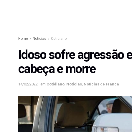
Home
Notícias
Cotidiano
Idoso sofre agressão e
cabeça e morre
14/02/2022
em
Cotidiano
,
Notícias
,
Notícias de Franca