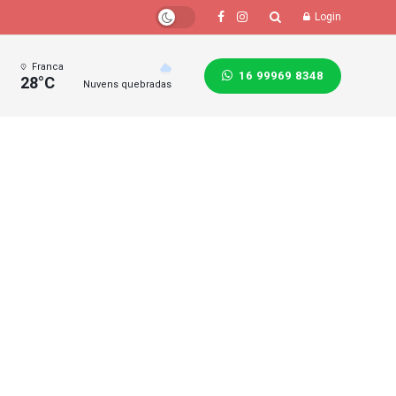
Login
Franca
16 99969 8348
28°C
Nuvens quebradas