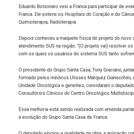
Eduardo Bolsonaro veio a Franca para participar de eve
Franca. Ele esteve os Hospitais do Coração e do Cân
Quimioterapia, Radioterapia.
Depois conheceu a maquete física do projeto do novo co
atendimento SUS na região. “(O projeto vai) resolver o
com os quais os usuários do sistema SUS tanto sofrem 
O presidente do Grupo Santa Casa, Tony Graciano, junta
formado pelos médicos Ulisses Marquez Gianecchini, d
Unidade Oncológica e gerentes, convidaram o deputado 
Consultórios Clínicos do Centro Oncológico Multidiscip
Essa melhoria está sendo realizada com emenda parla
a evolução do Grupo Santa Casa de Franca.
O deputado elogiou a qualidade da obra, a aplicação cor