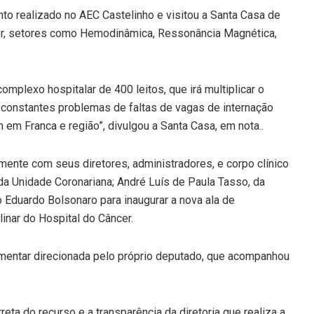
nto realizado no AEC Castelinho e visitou a Santa Casa de
cer, setores como Hemodinâmica, Ressonância Magnética,
mplexo hospitalar de 400 leitos, que irá multiplicar o
s constantes problemas de faltas de vagas de internação
em Franca e região”, divulgou a Santa Casa, em nota..
mente com seus diretores, administradores, e corpo clínico
a Unidade Coronariana; André Luís de Paula Tasso, da
Eduardo Bolsonaro para inaugurar a nova ala de
linar do Hospital do Câncer.
mentar direcionada pelo próprio deputado, que acompanhou
reta do recurso e a transparência da diretoria que realiza a