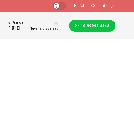
Login
Franca
16 99969 8348
19°C
Nuvens dispersas