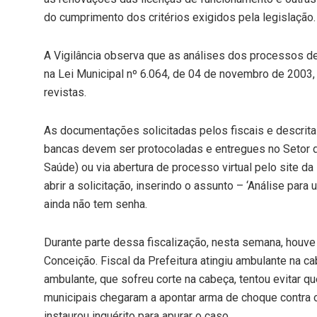
do cumprimento dos critérios exigidos pela legislação.
A Vigilância observa que as análises dos processos d
na Lei Municipal nº 6.064, de 04 de novembro de 2003,
revistas.
As documentações solicitadas pelos fiscais e descrit
bancas devem ser protocoladas e entregues no Setor de 
Saúde) ou via abertura de processo virtual pelo site da
abrir a solicitação, inserindo o assunto – ‘Análise para 
ainda não tem senha.
Durante parte dessa fiscalização, nesta semana, houv
Conceição. Fiscal da Prefeitura atingiu ambulante na c
ambulante, que sofreu corte na cabeça, tentou evitar 
municipais chegaram a apontar arma de choque contra o
instaurou inquérito para apurar o caso.