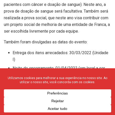
pacientes com câncer e doação de sangue). Neste ano, a
prova de doação de sangue será facultativa. Também será
realizada a prova social, que neste ano visa contribuir com
um projeto social de melhoria de uma entidade de Franca, a
ser escolhida livremente por cada equipe.
Também foram divulgadas as datas do evento:
Entrega dos itens arrecadados: 30/03/2022 (Unidade
I)
Noite de encerramento: 01/04/2022 (em local a ser
definido)
A prova de arrecadação contempla:
Alimentos (kit alimentação)
2 pacotes de 5kg de arroz (tipo 1)
2 pacotes de 2kg de feijão – tipo carioca (ou 4