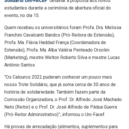
Solidário Uni-FACEF
detalhar a proposta aos novos
estudantes durante a cerimônia de abertura oficial do
evento, no dia 15.
Quem recebeu os universitários foram Profa. Dra. Melissa
Franchini Cavalcanti Bandos (Pró-Reitora de Extensão),
Profa. Ma. Flávia Haddad
França
(Coordenadora de
Extensão), Profa. Ma. Alba Valéria Penteado Orsolini
(Marketing), mestre Welton Roberto Silva e mestre Lucas
Antônio Santos.
“Os Calouros 2022 puderam conhecer um pouco mais
nosso Trote Solidário, que já soma cerca de 30 anos de
história de solidariedade. Também fazem parte da
Comissão Organizadora, o Prof. Dr. Alfredo José Machado
Neto (Reitor) e o Prof. Dr. José Alfredo de Pádua Guerra
(Pró-Reitor Administrativo)”, informou o Uni-Facef.
Há provas de arrecadação (alimentos, suplementos para