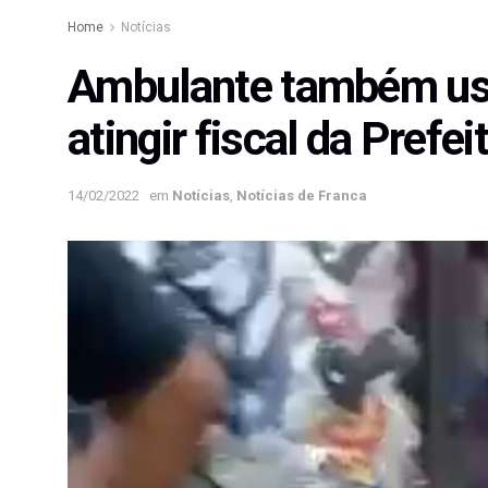
Home
Notícias
Ambulante também usou
atingir fiscal da Prefe
14/02/2022
em
Notícias
,
Notícias de Franca