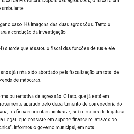
fiscal da Prefeitura. Depois das agressões, o fiscal e um
o ambulante.
stigar o caso. Há imagens das duas agressões. Tanto o
ra a condução da investigação.
) à tarde que afastou o fiscal das funções de rua e ele
 anos já tinha sido abordado pela fiscalização um total de
a venda de máscaras.
ma ou tentativa de agressão. O fato, que já está em
gorosamente apurado pelo departamento de corregedoria do
ria, os fiscais orientam, inclusive, sobre meios de legalizar
 Legal’, que consiste em suporte financeiro, através do
nica”, informou o governo municipal, em nota.