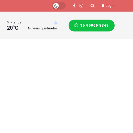
Login
Franca
16 99969 8348
20°C
Nuvens quebradas