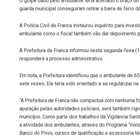
O golpe dado pelo ambulante teria acertado o braço do 
guarda municipal conseguiram retirar a barra de ferro d
A Polícia Civil de Franca instaurou inquérito para inve
ambulante como o fiscal também vão dar depoimento pa
A Prefeitura de Franca informou nesta segunda-feira (14
responderá a processo administrativo.
Em nota, a Prefeitura identificou que o ambulante de 65
sete vezes. Ele teria sido orientado a se regularizar n
“A Prefeitura de Franca não compactua com nenhuma for
apuração pelas autoridades policiais, será também ri
município. Como parte dos trabalhos da Vigilância Sanitá
a atividade dos ambulantes, através do Programa ‘Venda
Banco do Povo, cursos de qualificação e assessoria téc