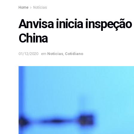
Home
Notícias
Anvisa inicia inspeção
China
01/12/2020
em
Notícias
,
Cotidiano