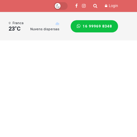
Login
Franca
16 99969 8348
23°C
Nuvens dispersas