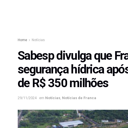
Home
Notícias
Sabesp divulga que Fr
segurança hídrica apó
de R$ 350 milhões
29/11/2024
em
Notícias
,
Notícias de Franca