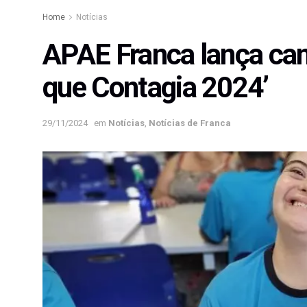
Home
Notícias
APAE Franca lança cam
que Contagia 2024’
29/11/2024
em
Notícias
,
Notícias de Franca