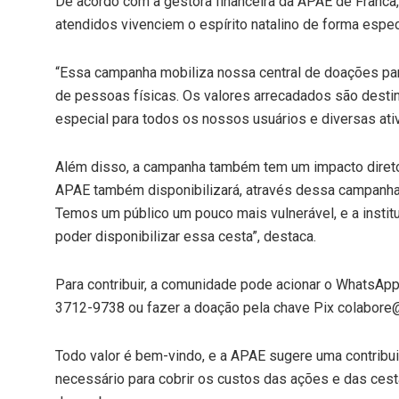
De acordo com a gestora financeira da APAE de Franca,
atendidos vivenciem o espírito natalino de forma especi
“Essa campanha mobiliza nossa central de doações par
de pessoas físicas. Os valores arrecadados são desti
especial para todos os nossos usuários e diversas ativ
Além disso, a campanha também tem um impacto direto n
APAE também disponibilizará, através dessa campanha, 
Temos um público um pouco mais vulnerável, e a instit
poder disponibilizar essa cesta”, destaca.
Para contribuir, a comunidade pode acionar o WhatsApp
3712-9738 ou fazer a doação pela chave Pix colabore@
Todo valor é bem-vindo, e a APAE sugere uma contribui
necessário para cobrir os custos das ações e das cest