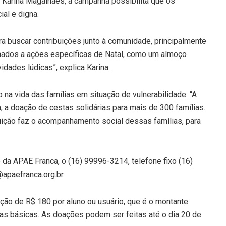
 Karina Magalhães, a campanha possibilita que os
al e digna.
a buscar contribuições junto à comunidade, principalmente
nados a ações específicas de Natal, como um almoço
idades lúdicas”, explica Karina.
a vida das famílias em situação de vulnerabilidade. “A
a doação de cestas solidárias para mais de 300 famílias.
uição faz o acompanhamento social dessas famílias, para
 da APAE Franca, o (16) 99996-3214, telefone fixo (16)
apaefranca.org.br.
ção de R$ 180 por aluno ou usuário, que é o montante
as básicas. As doações podem ser feitas até o dia 20 de