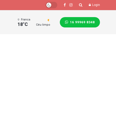
Login
Franca
16 99969 8348
18°C
Céu limpo