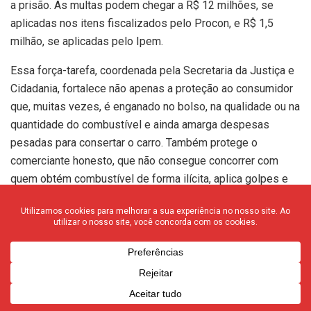
a prisão. As multas podem chegar a R$ 12 milhões, se
aplicadas nos itens fiscalizados pelo Procon, e R$ 1,5
milhão, se aplicadas pelo Ipem.
Essa força-tarefa, coordenada pela Secretaria da Justiça e
Cidadania, fortalece não apenas a proteção ao consumidor
que, muitas vezes, é enganado no bolso, na qualidade ou na
quantidade do combustível e ainda amarga despesas
pesadas para consertar o carro. Também protege o
comerciante honesto, que não consegue concorrer com
quem obtém combustível de forma ilícita, aplica golpes e
ainda sonega impostos.
De acordo com estudo realizado pela Fundação Getulio
Vargas (FGV-Projetos 2021), a cada ano, só no setor de
combustíveis, são contabilizados cerca de R$ 14 bilhões
em perdas de arrecadação no País.
* Artigo de Fernando José da Costa é advogado