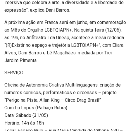
imersiva que celebra a arte, a diversidade e a liberdade de
expressão”, explica Dani Barros.
A próxima ação em Franca será em junho, em comemoração
ao Mês do Orgulho LGBTQIAPN+. Na quinta-feira (12/06),
às 19h, no Anfiteatro I da Unesp, acontece a mesa redonda
“(R)Existir no espaço e trajetória LGBTQIAPN+”, com Eliara
Alves, Dani Barros e Lê Magalhães, mediada por Tici
Jardim Pimenta.
SERVIÇO
Oficina de Autonomia Criativa Multilinguagens: criação de
números cômicos, performáticos e circenses – projeto
“Perigo na Pista, Allan King – Circo Drag Brasil”
Com Lu Lopes (Palhaça Rubra)
Data: Sábado (31/05)
Horário: 14h às 18h
Local: Espaço Nulo – Rua Maria Cândida de Vilhena, 530 –