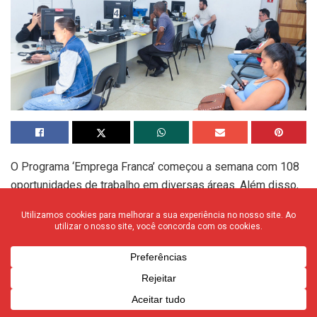
O Programa ‘Emprega Franca’ começou a semana com 108
oportunidades de trabalho em diversas áreas. Além disso,
nesta semana, serão realizados dois processos seletivos
para o preenchimento de mais de 30 vagas, dentre elas,
operador de caixa, açougueiro, auxiliar de limpeza e
balconista. Uma das seleções acontece na quinta-feira, 29,
das 8 horas ao meio dia.
Karla de Paula, diretora de Empreendedorismo, Emprego e