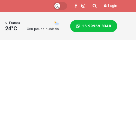
Login
Franca
16 99969 8348
24°C
Céu pouco nublado