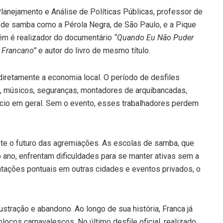
lanejamento e Análise de Políticas Públicas, professor de
as de samba como a Pérola Negra, de São Paulo, e a Pique
bém é realizador do documentário
“Quando Eu Não Puder
l Francano”
e autor do livro de mesmo título.
 diretamente a economia local. O período de desfiles
, músicos, seguranças, montadores de arquibancadas,
cio em geral. Sem o evento, esses trabalhadores perdem
e o futuro das agremiações. As escolas de samba, que
 ano, enfrentam dificuldades para se manter ativas sem a
entações pontuais em outras cidades e eventos privados, o
stração e abandono. Ao longo de sua história, Franca já
cos carnavalescos. No último desfile oficial, realizado