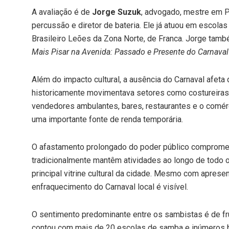
A avaliação é de
Jorge Suzuk
, advogado, mestre em P
percussão e diretor de bateria. Ele já atuou em escol
Brasileiro Leões da Zona Norte, de Franca. Jorge tam
Mais Pisar na Avenida: Passado e Presente do Carnava
Além do impacto cultural, a ausência do Carnaval afeta
historicamente movimentava setores como costureiras
vendedores ambulantes, bares, restaurantes e o comér
uma importante fonte de renda temporária.
O afastamento prolongado do poder público compromet
tradicionalmente mantêm atividades ao longo de todo o
principal vitrine cultural da cidade. Mesmo com apres
enfraquecimento do Carnaval local é visível.
O sentimento predominante entre os sambistas é de fru
contou com mais de 20 escolas de samba e inúmeros blo