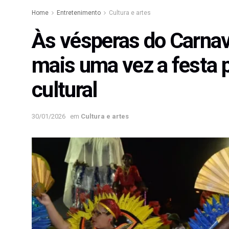
Home
Entretenimento
Cultura e artes
Às vésperas do Carnav
mais uma vez a festa p
cultural
30/01/2026
em
Cultura e artes