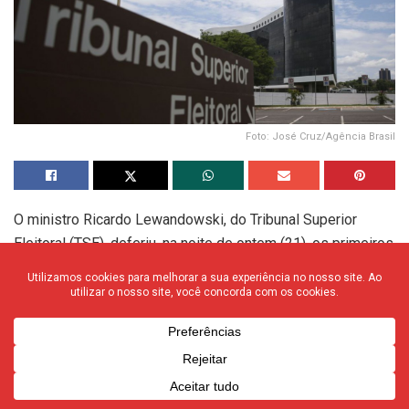
Foto: José Cruz/Agência Brasil
O ministro Ricardo Lewandowski, do Tribunal Superior
Eleitoral (TSE), deferiu, na noite de ontem (21), os primeiros
registros de candidatura à Presidência da República. As
duas primeiras candidaturas deferidas são de Sofia
Manzano (PCB) e Vera Lúcia (PSTU).
As candidaturas dos vices Antonio Alves (PCB) e Raquel
Tremembé (PSTU) – que compõem as chapas de Sofia e
Vera, respectivamente – também tiveram seus registros