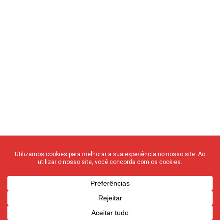
© 2020 F3 Notícias – Todos os direitos reservados
quem somos
┃
anuncie
┃
contato