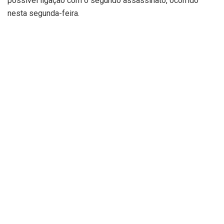
possível ligação com o segundo assassinato, ocorrido
nesta segunda-feira.