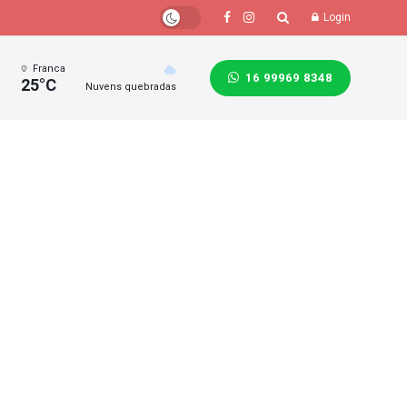
Login
Franca
16 99969 8348
25°C
Nuvens quebradas