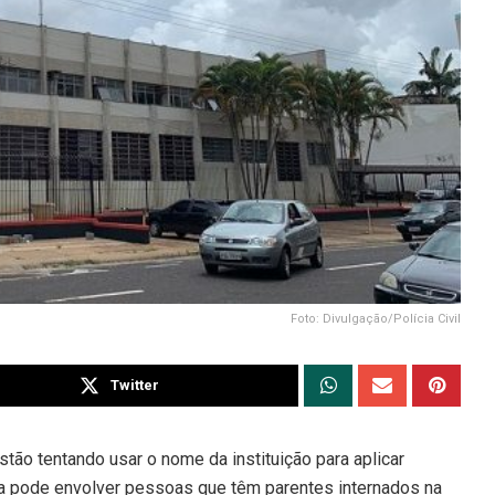
Foto: Divulgação/Polícia Civil
Twitter
tão tentando usar o nome da instituição para aplicar
ca pode envolver pessoas que têm parentes internados na