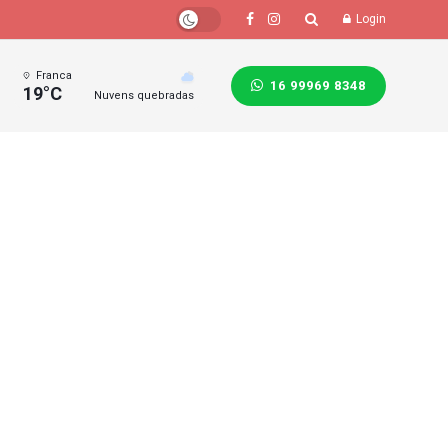
Login
Franca
16 99969 8348
19°C
Nuvens quebradas