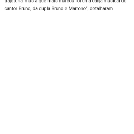
trajetória, mas a que mais marcou foi uma canja musical do
cantor Bruno, da dupla Bruno e Marrone”, detalharam.