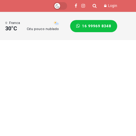
Login
Franca
16 99969 8348
30°C
Céu pouco nublado