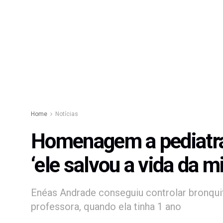
Home
Notícias
Homenagem a pediatra
‘ele salvou a vida da m
Enéas Andrade conseguiu controlar bronquit
professora, quando ela tinha 1 ano