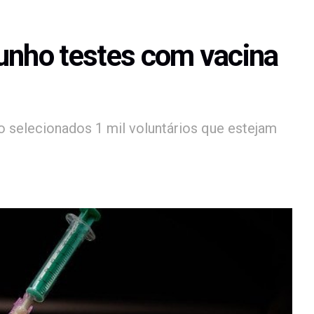
 junho testes com vacina
o selecionados 1 mil voluntários que estejam