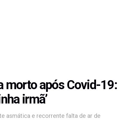
 morto após Covid-19:
inha irmã’
e asmática e recorrente falta de ar de