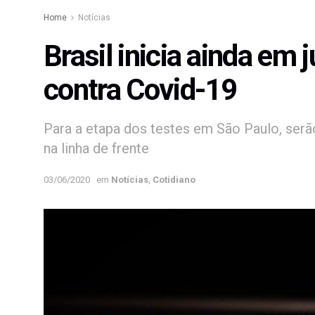
Home
Notícias
Brasil inicia ainda em
contra Covid-19
Para a etapa dos testes em São Paulo, serã
na linha de frente
03/06/2020
em
Notícias
,
Cotidiano