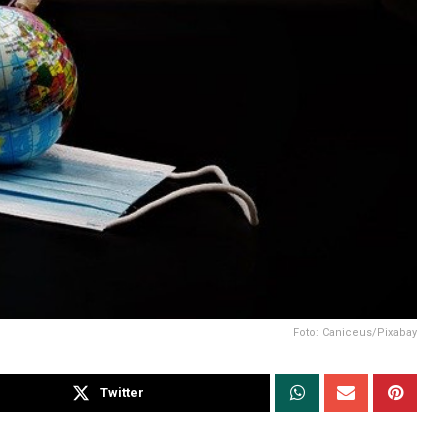
Foto: Caniceus/Pixabay
Twitter