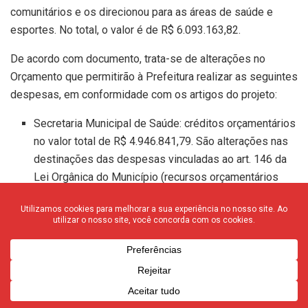
comunitários e os direcionou para as áreas de saúde e
esportes. No total, o valor é de R$ 6.093.163,82.
De acordo com documento, trata-se de alterações no
Orçamento que permitirão à Prefeitura realizar as seguintes
despesas, em conformidade com os artigos do projeto:
Secretaria Municipal de Saúde: créditos orçamentários
no valor total de R$ 4.946.841,79. São alterações nas
destinações das despesas vinculadas ao art. 146 da
Lei Orgânica do Município (recursos orçamentários
vinculados às Emendas do Legislativo compreendidas
como de cumprimento obrigatório). As alterações
referem-se a emendas, as quais serão destinadas à
Secretaria Municipal de Saúde para contratação de
serviços médicos para as unidades de urgência e
emergência, serviços de procedimentos diagnósticos
diversos, como laboratoriais, tomografias,