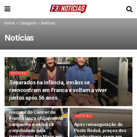
Home
Categoria
Notícias
Notícias
NOTÍCIAS
Separados na infância, irmãos se
reencontram em Franca e voltam a viver
juntos após 56 anos
NOTÍCIAS
McDia Feliz 2026:
Hospital do Câncer de
NOTÍCIAS
Franca lança oficialmente
campanha e mobiliza
Após reinauguração do
comunidade para
Posto Rodoil, preços dos
transformar Big Macs em
combustíveis caem em