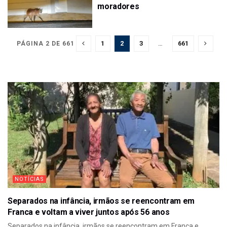
moradores
1
2
3
…
661
PÁGINA 2 DE 661
NOTÍCIAS
Separados na infância, irmãos se reencontram em
Franca e voltam a viver juntos após 56 anos
Separados na infância, irmãos se reencontram em Franca e