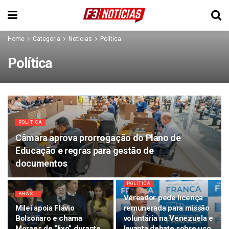
Home
Categoria
Notícias
Política
Política
POLÍTICA
Câmara aprova prorrogação do Plano de
Educação e regras para gestão de
documentos
POLÍTICA
BRASIL
Vereador pede licença
Milei apoia Flávio
remunerada para missão
Bolsonaro e chama
voluntária na Venezuela e
Moraes de “lixo” durante
levanta debate sobre uso