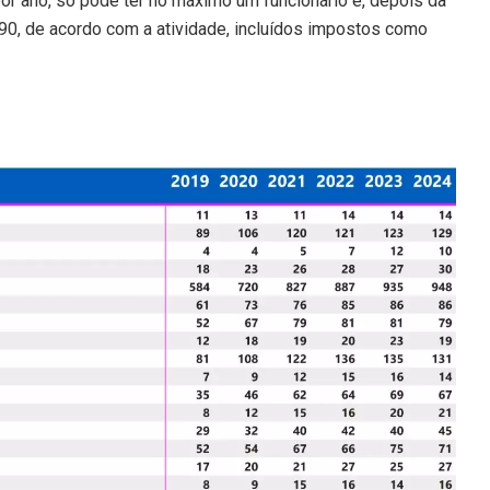
or ano, só pode ter no máximo um funcionário e, depois da
,90, de acordo com a atividade, incluídos impostos como