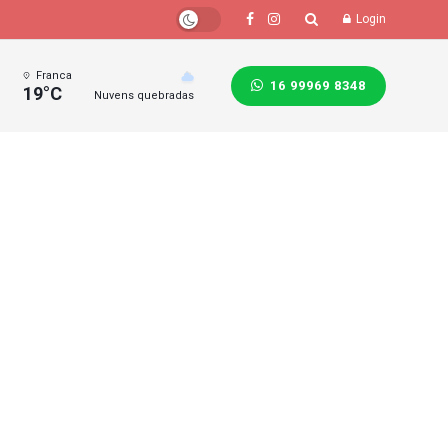
Login
Franca
16 99969 8348
19°C
Nuvens quebradas