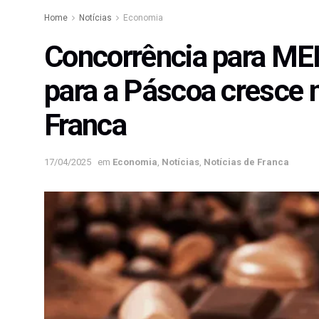
Home
Notícias
Economia
Concorrência para ME
para a Páscoa cresce 
Franca
17/04/2025
em
Economia
,
Notícias
,
Notícias de Franca