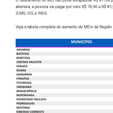
O faturamento do MEI não pode ultrapassar R$ 81 mil p
abertura, a pessoa vai pagar por mês R$ 76,90 a R$ 81
ICMS, ISS e INSS.
Veja a tabela completa do aumento de MEIs da Região: