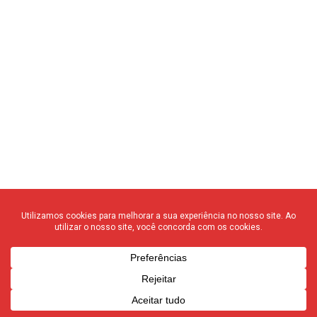
© 2020 F3 Notícias – Todos os direitos reservados
quem somos
┃
anuncie
┃
contato