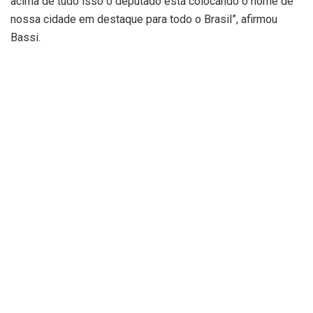
acima de tudo isso o deputado está colocando o nome de
nossa cidade em destaque para todo o Brasil”, afirmou
Bassi.