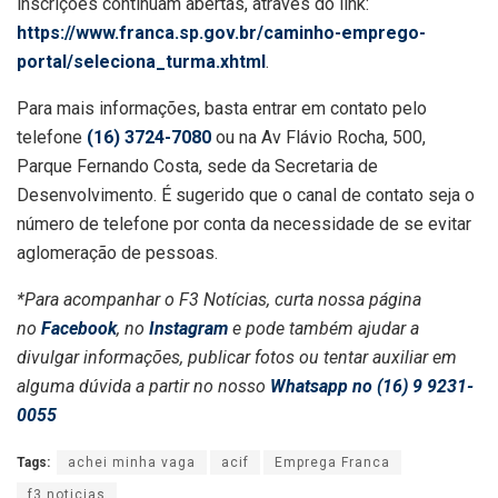
inscrições continuam abertas, através do link:
https://www.franca.sp.gov.br/caminho-emprego-
portal/seleciona_turma.xhtml
.
Para mais informações, basta entrar em contato pelo
telefone
(16) 3724-7080
ou na Av Flávio Rocha, 500,
Parque Fernando Costa, sede da Secretaria de
Desenvolvimento. É sugerido que o canal de contato seja o
número de telefone por conta da necessidade de se evitar
aglomeração de pessoas.
*Para acompanhar o F3 Notícias, curta nossa página
no
Facebook
, no
Instagram
e pode também ajudar a
divulgar informações, publicar fotos ou tentar auxiliar em
alguma dúvida a partir no nosso
Whatsapp no (16) 9 9231-
0055
Tags:
achei minha vaga
acif
Emprega Franca
f3 noticias