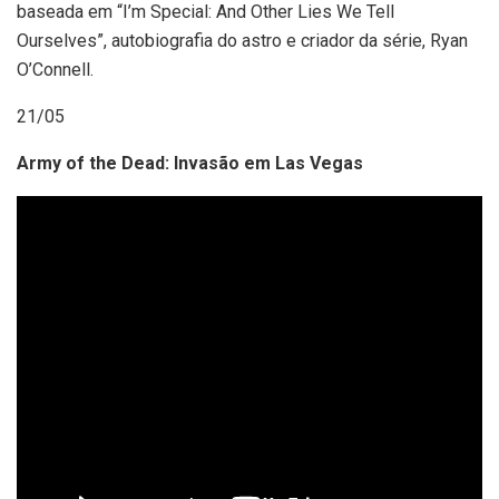
baseada em “I’m Special: And Other Lies We Tell
Ourselves”, autobiografia do astro e criador da série, Ryan
O’Connell.
21/05
Army of the Dead: Invasão em Las Vegas