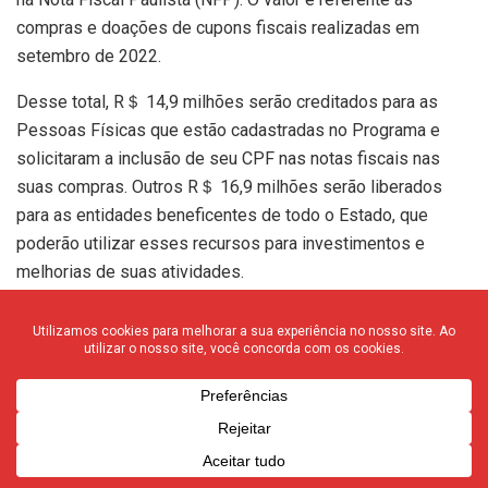
compras e doações de cupons fiscais realizadas em
setembro de 2022.
Desse total, R＄ 14,9 milhões serão creditados para as
Pessoas Físicas que estão cadastradas no Programa e
solicitaram a inclusão de seu CPF nas notas fiscais nas
suas compras. Outros R＄ 16,9 milhões serão liberados
para as entidades beneficentes de todo o Estado, que
poderão utilizar esses recursos para investimentos e
melhorias de suas atividades.
M
Pessoa
Cond
Entidad
Simples
ê
s
omíni
es
Nacional
s
físicas
os
benefi
centes
J
R＄ 14,9
R＄
R＄
R＄ 433
a
milhõe
17,6
16,9
mil
n
s
mil
milhõe