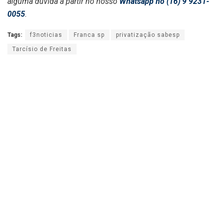
alguma dúvida a partir no nosso
Whatsapp no (16) 9 9231-
0055
.
Tags:
f3noticias
Franca sp
privatização sabesp
Tarcísio de Freitas