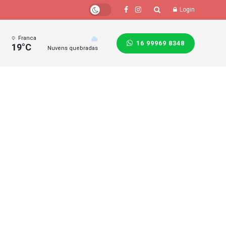
Login
Franca
16 99969 8348
19°C
Nuvens quebradas