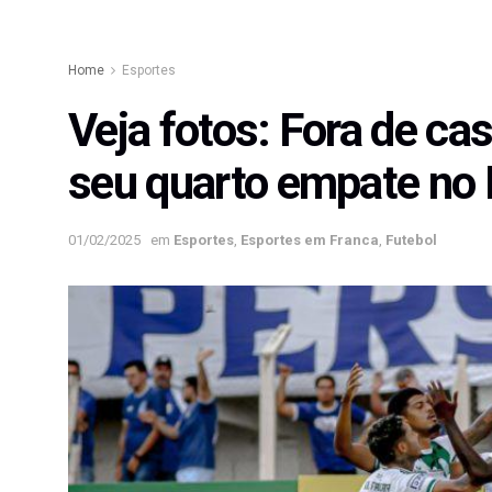
Home
Esportes
Veja fotos: Fora de ca
seu quarto empate no 
01/02/2025
em
Esportes
,
Esportes em Franca
,
Futebol