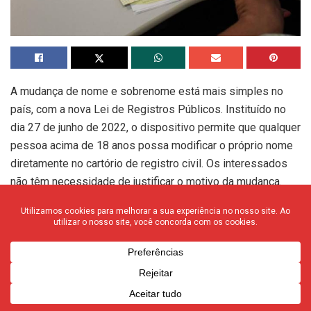
A mudança de nome e sobrenome está mais simples no
país, com a nova Lei de Registros Públicos. Instituído no
dia 27 de junho de 2022, o dispositivo permite que qualquer
pessoa acima de 18 anos possa modificar o próprio nome
diretamente no cartório de registro civil. Os interessados
não têm necessidade de justificar o motivo da mudança.
Até a instituição da lei, a alteração sem justificativa prévia
somente podia ser feita quando o cidadão completasse a
maioridade ou após decisão judicial.
De acordo com a diretora da Associação dos Registradores
de Pessoas Naturais (Arpen-Brasil), Daniela Mroz, foram
três linhas gerais de alteração. A nova lei não permite