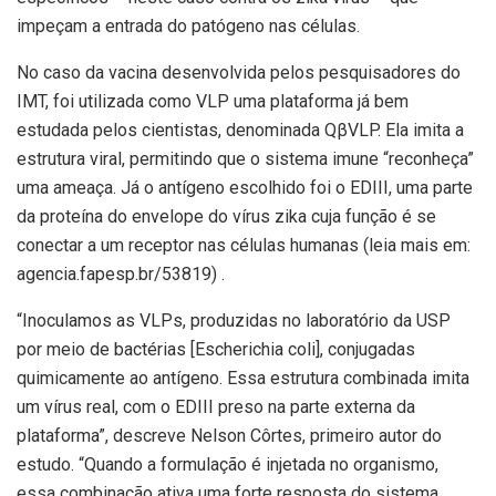
impeçam a entrada do patógeno nas células.
No caso da vacina desenvolvida pelos pesquisadores do
IMT, foi utilizada como VLP uma plataforma já bem
estudada pelos cientistas, denominada QβVLP. Ela imita a
estrutura viral, permitindo que o sistema imune “reconheça”
uma ameaça. Já o antígeno escolhido foi o EDIII, uma parte
da proteína do envelope do vírus zika cuja função é se
conectar a um receptor nas células humanas (leia mais em:
agencia.fapesp.br/53819) .
“Inoculamos as VLPs, produzidas no laboratório da USP
por meio de bactérias [Escherichia coli], conjugadas
quimicamente ao antígeno. Essa estrutura combinada imita
um vírus real, com o EDIII preso na parte externa da
plataforma”, descreve Nelson Côrtes, primeiro autor do
estudo. “Quando a formulação é injetada no organismo,
essa combinação ativa uma forte resposta do sistema