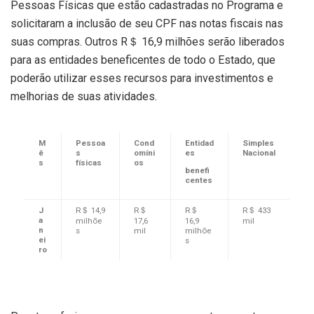
Pessoas Físicas que estão cadastradas no Programa e
solicitaram a inclusão de seu CPF nas notas fiscais nas
suas compras. Outros R＄ 16,9 milhões serão liberados
para as entidades beneficentes de todo o Estado, que
poderão utilizar esses recursos para investimentos e
melhorias de suas atividades.
M
Pessoa
Cond
Entidad
Simples
ê
s
omíni
es
Nacional
s
físicas
os
benefi
centes
J
R＄ 14,9
R＄
R＄
R＄ 433
a
milhõe
17,6
16,9
mil
n
s
mil
milhõe
ei
s
ro