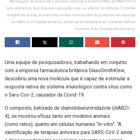
Na imagem da esquerda é possível observar a enzima RdRp do SARS-CoV-2
(em vermelho), que regula a replicação viral, no interior do linfócito T CD4.Na
imagem da direita, as manchas verdes representam as proteínas de espícula
do SARS-CoV-2 (spike proteins) próximas à membrana da célula de defesa
humana. Foto: Divulgação/Unicamp
Uma equipe de pesquisadores, trabalhando em conjunto
com a empresa farmacêutica britânica GlaxoSmithKline,
descobriu uma nova molécula que é capaz de estimular a
resposta nativa do sistema imunológico contra vírus como
o Sars-Cov-2, causador da Covid-19.
O composto, batizado de diamidobenzimidazole (diABZI-
4), se mostrou eficaz tanto em modelos animais
(como ratos), quanto em células humanas “in-vitro”. “A
identificação de terapias antivirais para SARS-CoV-2 ainda