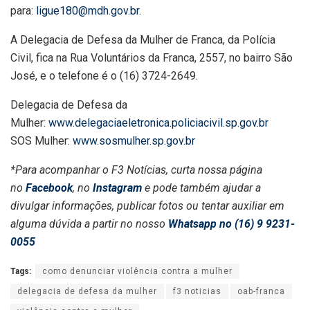
para:
ligue180@mdh.gov.br
.
A Delegacia de Defesa da Mulher de Franca, da Polícia
Civil, fica na Rua Voluntários da Franca, 2557, no bairro São
José, e o telefone é o (16) 3724-2649.
Delegacia de Defesa da
Mulher:
www.delegaciaeletronica.policiacivil.sp.gov.br
SOS Mulher:
www.sosmulher.sp.gov.br
*Para acompanhar o F3 Notícias, curta nossa página
no
Facebook
, no
Instagram
e pode também ajudar a
divulgar informações, publicar fotos ou tentar auxiliar em
alguma dúvida a partir no nosso
Whatsapp no (16) 9 9231-
0055
Tags:
como denunciar violência contra a mulher
delegacia de defesa da mulher
f3 noticias
oab-franca