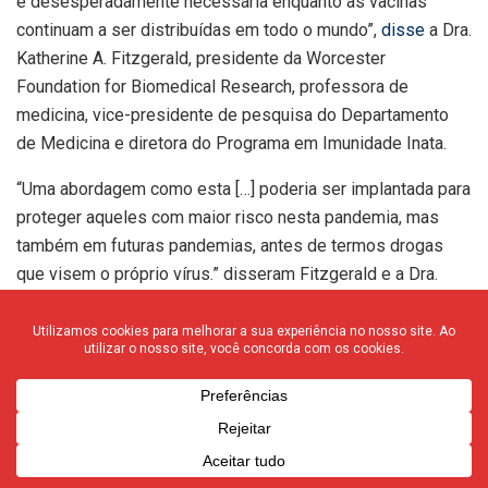
é desesperadamente necessária enquanto as vacinas
continuam a ser distribuídas em todo o mundo”,
disse
a Dra.
Katherine A. Fitzgerald, presidente da Worcester
Foundation for Biomedical Research, professora de
medicina, vice-presidente de pesquisa do Departamento
de Medicina e diretora do Programa em Imunidade Inata.
“Uma abordagem como esta […] poderia ser implantada para
proteger aqueles com maior risco nesta pandemia, mas
também em futuras pandemias, antes de termos drogas
que visem o próprio vírus.” disseram Fitzgerald e a Dra.
Liraz Galia, uma associada de pós-doutorado no laboratório
de Fitzgerald. Ambas são autoras do artigo.
O diABZI-4 estimula uma proteína chamada STING
(“STimulator of INterferon Genes, estimulador de genes de
interferon), que induz a produção de Interferona Tipo I em
células infectadas com patógenos intracelulares, como