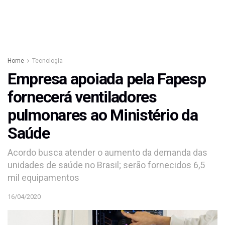
Home
Tecnologia
Empresa apoiada pela Fapesp
fornecerá ventiladores
pulmonares ao Ministério da
Saúde
Acordo busca atender o aumento da demanda das
unidades de saúde no Brasil; serão fornecidos 6,5
mil equipamentos
16/04/2020