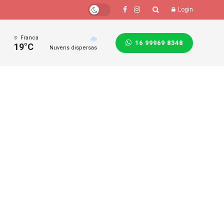
Login
Franca
16 99969 8348
19°C
Nuvens dispersas