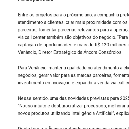
Entre os projetos para o próximo ano, a companhia pre
atendimento a clientes, criar mais proximidade com os 
parceiras, fomentar parcerias relevantes para a opera
via call center também são objetivos do negócio. “Para
captação de oportunidades e mais de R$ 120 milhões 
Venâncio, Diretor Estratégico da Âncora Consórcios.
Para Venâncio, manter a qualidade no atendimento a cl
negócios, gerar valor para as marcas parceiras, foment
investimento em inovação e expandir a venda via call 
Nesse sentido, uma das novidades previstas para 202
“Nosso intuito é desburocratizar processos, melhorar a
novos produtos utilizando Inteligência Artificial”, explic
Desta forma, a Âncora pretende se posicionar como re