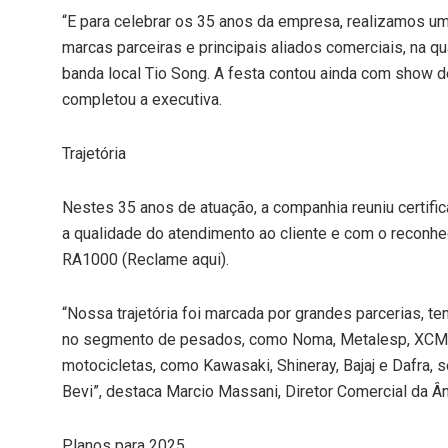
“E para celebrar os 35 anos da empresa, realizamos u
marcas parceiras e principais aliados comerciais, na 
banda local Tio Song. A festa contou ainda com show d
completou a executiva.
Trajetória
Nestes 35 anos de atuação, a companhia reuniu certi
a qualidade do atendimento ao cliente e com o recon
RA1000 (Reclame aqui).
“Nossa trajetória foi marcada por grandes parcerias, t
no segmento de pesados, como Noma, Metalesp, XCMG, 
motocicletas, como Kawasaki, Shineray, Bajaj e Dafra,
Bevi”, destaca Marcio Massani, Diretor Comercial da Â
Planos para 2025