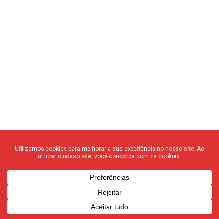
Home
Notícias
Idoso de 71 anos sofre
agressões perto da igreja
Santa Rita e morre