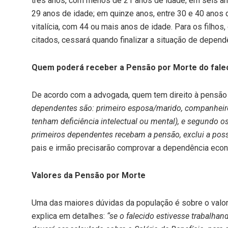
três anos, com menos de 21 anos de idade; em seis ano
29 anos de idade; em quinze anos, entre 30 e 40 anos 
vitalícia, com 44 ou mais anos de idade. Para os filhos,
citados, cessará quando finalizar a situação de depen
Quem poderá receber a Pensão por Morte do fale
De acordo com a advogada, quem tem direito à pensã
dependentes são: primeiro esposa/marido, companheiro
tenham deficiência intelectual ou mental), e segundo
os
primeiros dependentes recebam a pensão, exclui a pos
pais e irmão precisarão comprovar a dependência econ
Valores da Pensão por Morte
Uma das maiores dúvidas da população é sobre o valor
explica em detalhes:
“se o falecido estivesse trabalhan