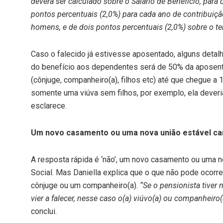
deverá ser calculado sobre o Salário de Benefício, para
pontos percentuais (2,0%) para cada ano de contribuiç
homens, e de dois pontos percentuais (2,0%) sobre o t
Caso o falecido já estivesse aposentado, alguns detalh
do benefício aos dependentes será de 50% da aposent
(cônjuge, companheiro(a), filhos etc) até que chegue 
somente uma viúva sem filhos, por exemplo, ela deveri
esclarece.
U
m novo casamento ou uma nova união estável can
A resposta rápida é ‘não’, um novo casamento ou uma 
Social. Mas Daniella explica que o que não pode ocor
cônjuge ou um companheiro(a).
“Se o pensionista tive
vier a falecer, nesse caso o(a) viúvo(a) ou companheiro
conclui.