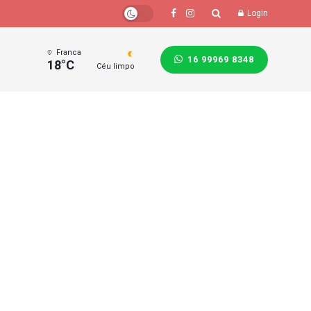
Login
Franca
16 99969 8348
18°C
Céu limpo