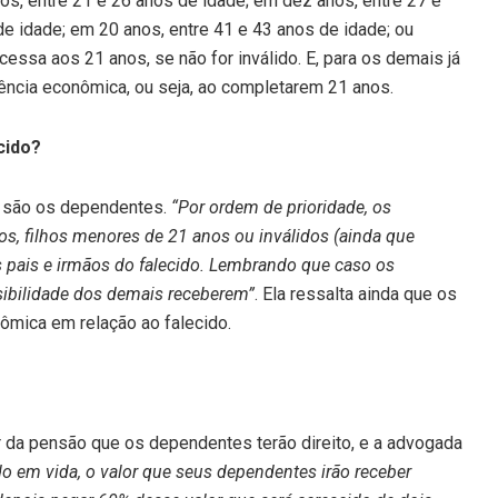
s, entre 21 e 26 anos de idade; em dez anos, entre 27 e
de idade; em 20 anos, entre 41 e 43 anos de idade; ou
 cessa aos 21 anos, se não for inválido. E, para os demais já
dência econômica, ou seja, ao completarem 21 anos.
cido?
o são os dependentes.
“Por ordem de prioridade, os
s, filhos menores de 21 anos ou inválidos (ainda
que
 pais e irmãos do falecido. Lembrando que caso os
sibilidade dos demais receberem”
. Ela ressalta ainda que os
ômica em relação ao falecido.
 da pensão que os dependentes terão direito, e a advogada
do em vida, o valor que seus dependentes irão receber