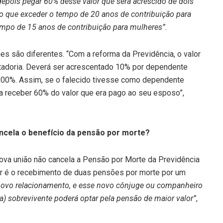
 depois pegar 60% desse valor que será acrescido de dois
ão que exceder o tempo de 20 anos de contribuição para
empo de 15 anos de contribuição para mulheres”.
es são diferentes. “Com a reforma da Previdência, o valor
adoria. Deverá ser acrescentado 10% por dependente
a 100%. Assim, se o falecido tivesse como dependente
a receber 60% do valor que era pago ao seu esposo”,
cela o benefício da pensão por morte?
nova união não cancela a Pensão por Morte da Previdência
rer é o recebimento de duas pensões por morte por um
r novo relacionamento, e esse novo cônjuge ou companheiro
(a) sobrevivente poderá optar pela pensão de maior valor”
,