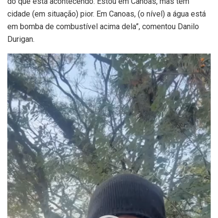
do que está acontecendo. Estou em Canoas, mas tem
cidade (em situação) pior. Em Canoas, (o nível) a água está
em bomba de combustível acima dela”, comentou Danilo
Durigan.
Tocador
de
vídeo