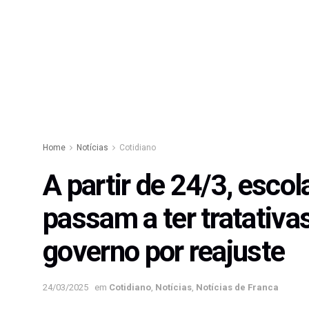
Home
Notícias
Cotidiano
A partir de 24/3, escol
passam a ter tratativa
governo por reajuste
24/03/2025
em
Cotidiano
,
Notícias
,
Notícias de Franca