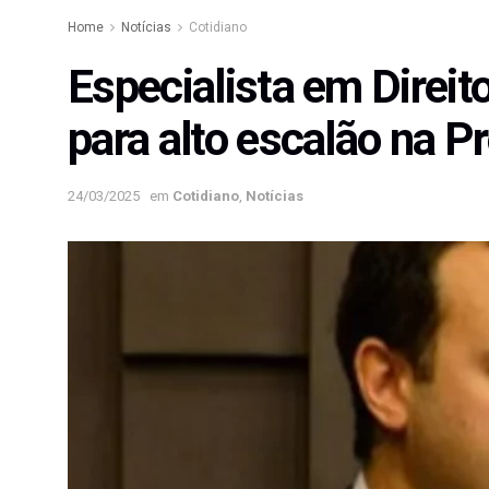
Home
Notícias
Cotidiano
Especialista em Direi
para alto escalão na P
24/03/2025
em
Cotidiano
,
Notícias