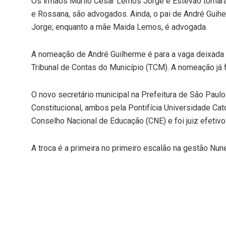
Os irmãos Murilo César Lemos Jorge e Estevão tornara
e Rossana, são advogados. Ainda, o pai de André Guihe
Jorge; enquanto a mãe Maida Lemos, é advogada.
A nomeação de André Guilherme é para a vaga deixada p
Tribunal de Contas do Município (TCM). A nomeação já fo
O novo secretário municipal na Prefeitura de São Paulo
Constitucional, ambos pela Pontifícia Universidade Ca
Conselho Nacional de Educação (CNE) e foi juiz efetiv
A troca é a primeira no primeiro escalão na gestão Nun