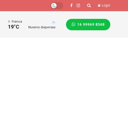
Login
Franca
16 99969 8348
19°C
Nuvens dispersas