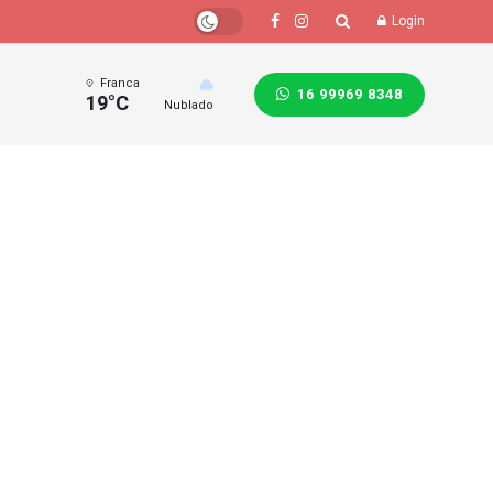
Login
Franca
16 99969 8348
19°C
Nublado