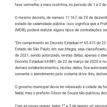
fase vermelha, a mais restritiva, no período de 1 a 3 de 
O mesmo decreto, de número 11.167, de 29 de dezembr
estado de calamidade pública. Isso significa que a Pref
(MDB), poderá realizar alguns tipos de contratações s
“Em cumprimento ao Decreto Estadual nº 65.415 de 23 
Estado de São Paulo, em sua íntegra, seja classificado
de 2021, sendo autorizado, nestas datas, apenas o ate
Decreto Estadual 64.881, de 22 de março de 2020 e no
demais estabelecimentos, nestas datas, fica autorizad
somente o atendimento pelo sistema drive-thru, deliver
O governo municipal devia ter rebaixado a cidade da f
Natal, mas o prefeito Gilson de Souza não publicou dec
Com as novas regras, entre 1° e 3 de janeiro só serv